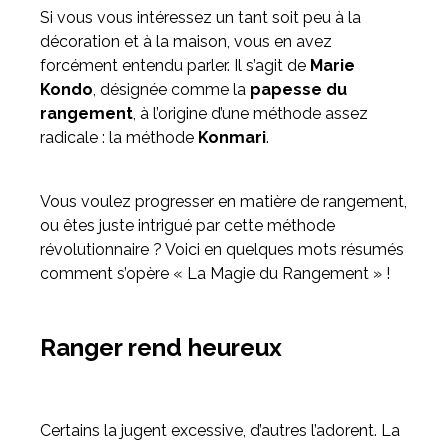
Si vous vous intéressez un tant soit peu à la
décoration et à la maison, vous en avez
Meuble d'angle
forcément entendu parler. Il s’agit de
Marie
Inspirez-vous du catalogue
Kondo
, désignée comme la
papesse du
Personnalisez nos modèles pour créer le meuble qui vous
rangement
, à l’origine d’une méthode assez
ressemble.
radicale : la méthode
Konmari
.
Vous voulez progresser en matière de rangement,
ou êtes juste intrigué par cette méthode
révolutionnaire ? Voici en quelques mots résumés
comment s’opère « La Magie du Rangement » !
Ranger rend heureux
Certains la jugent excessive, d’autres l’adorent. La