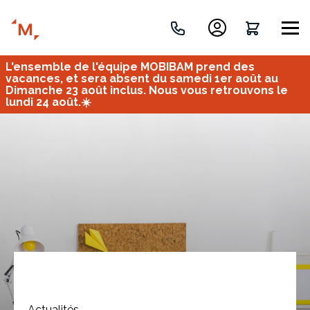
L'ensemble de l'équipe MOBIBAM prend des
Créez votre projet de A à Z
vacances, et sera absent du samedi 1er août au
Dimanche 23 août inclus. Nous vous retrouvons le
lundi 24 août.☀️
Retrouvez vos projets
Imaginez et concevez un meuble 100% unique.
OU
Bureau
Tous
Verrière
Actualités