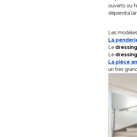
ouverts ou f
dépendra lar
Les modèles 
La penderi
Le
dressin
Le
dressing
La pièce a
un très grand