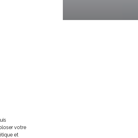
uis
ploser votre
étique et