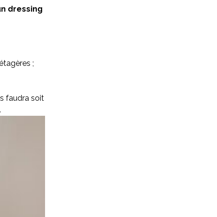
un dressing
étagères ;
s faudra soit
.