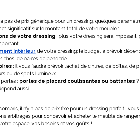
y a pas de prix générique pour un dressing, quelques paramèt
ct significatif sur le montant total de votre meuble :
ons de votre dressing
: plus votre dressing sera imposant, p
mportant.
ent intérieur
de votre dressing: le budget à prévoir dépend
e niches, de barres de penderie.
oires
: il vous faudra prévoir l’achat de cintres, de boîtes, de p
urs ou de spots lumineux.
 portes :
portes de placard coulissantes ou battantes
? 
dépend aussi.
compris, il n’y a pas de prix fixe pour un dressing parfait : vou
ons arbitrages pour concevoir et acheter le meuble de range
 votre espace, vos besoins et vos goûts !