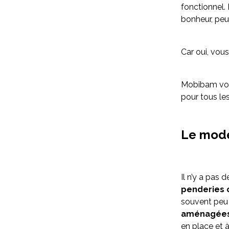
fonctionnel.
bonheur, peu
Car oui, vous 
Mobibam vou
pour tous les
Le modè
Il n’y a pas 
penderies 
souvent peu 
aménagées
en place et à