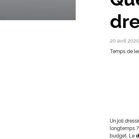
dre
20 avril 202
Temps de lec
Un joli dress
longtemps ? 
budget. Le
d