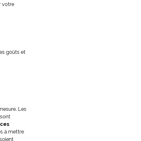
r votre
les goûts et
r-mesure. Les
 sont
èces
s à mettre
 soient