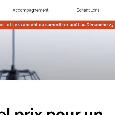
Accompagnement
Echantillons
 et sera absent du samedi 1er août au Dimanche 23 ao
Inspirez-vous du catalogue
Personnalisez nos modèles pour créer le meuble qui vous ressemble
Bibliothèque
Meuble tv
Dressing
Claustra
OU
l prix pour un
Créez votre projet de A à Z
Retrouvez vos proj