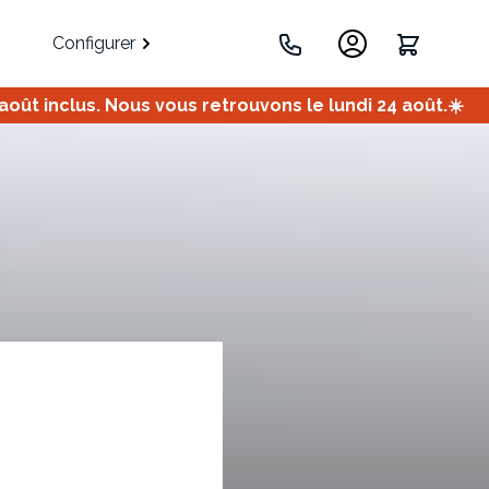
Configurer
ût inclus. Nous vous retrouvons le lundi 24 août.☀️
.
Portes
Meuble bas
Meuble d'angle
Coulissantes
ets