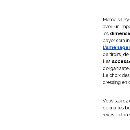
Même s’il n’
avoir un impa
les
dimensi
payer sera i
L’aménagem
de tiroirs, d
Les
access
d’organisate
Le choix des
dressing en 
Vous l’aurez 
opérer les b
rêves, selon