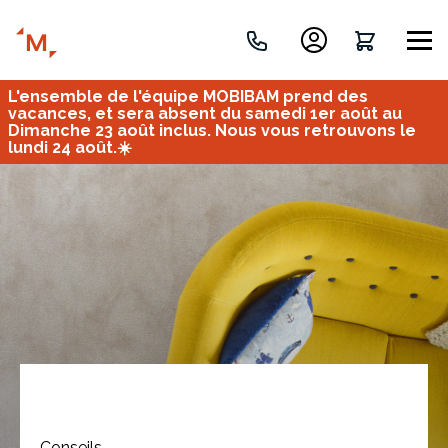
L'ensemble de l'équipe MOBIBAM prend des
Créez votre projet de A à Z
vacances, et sera absent du samedi 1er août au
Dimanche 23 août inclus. Nous vous retrouvons le
lundi 24 août.☀️
Retrouvez vos projets
Imaginez et concevez un meuble 100% unique.
OU
Bureau
Tous
Verrière
Conseils