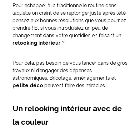
Pour échapper à la traditionnelle routine dans
laquelle on craint de se replonger juste après l’été,
Meuble d'angle
pensez aux bonnes résolutions que vous pourriez
Inspirez-vous du catalogue
prendre ! Et si vous introduisiez un peu de
Personnalisez nos modèles pour créer le meuble qui vous
changement dans votre quotidien en faisant un
ressemble.
relooking intérieur
?
Pour cela, pas besoin de vous lancer dans de gros
travaux ni d’engager des dépenses
astronomiques. Bricolage, aménagements et
petite déco
peuvent faire des miracles !
Un relooking intérieur avec de
la couleur