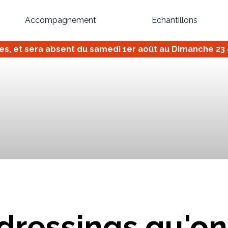
Accompagnement
Echantillons
 et sera absent du samedi 1er août au Dimanche 23 ao
Inspirez-vous du catalogue
Personnalisez nos modèles pour créer le meuble qui vous ressemble
Bibliothèque
Meuble tv
Dressing
Claustra
OU
dressings qu'on
Créez votre projet de A à Z
Retrouvez vos proj