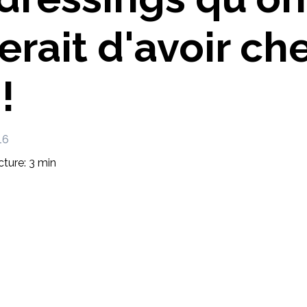
Imaginez et concevez un meuble 100% unique.
erait d'avoir ch
!
16
ture: 3 min