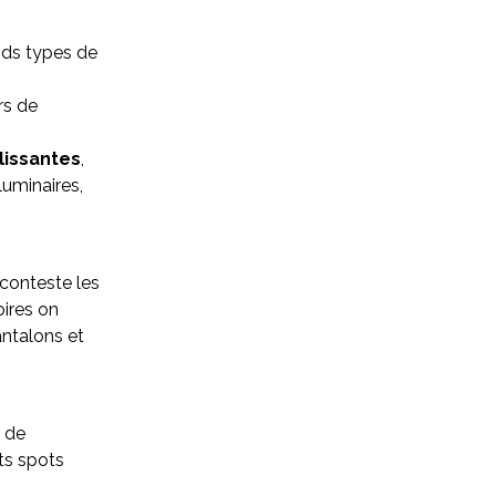
ands types de
rs de
lissantes
,
luminaires,
conteste les
oires on
antalons et
s de
ts spots