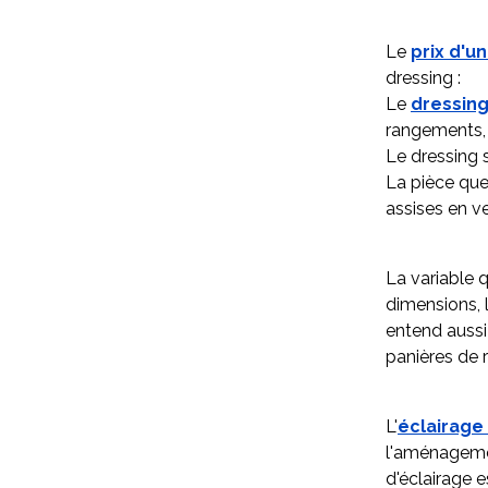
Le
prix d'u
dressing :
Le
dressin
rangements, 
Le dressing 
La pièce qu
assises en ve
La variable q
dimensions, l
entend aussi
panières de
L'
éclairage
l'aménagemen
d'éclairage e