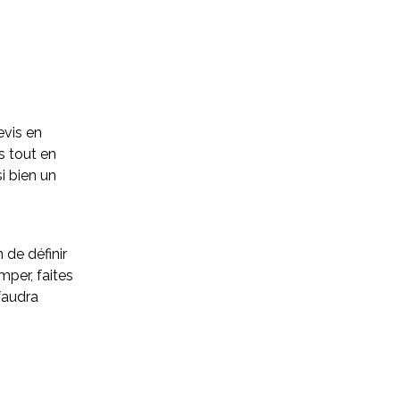
devis en
s tout en
i bien un
 de définir
mper, faites
 faudra