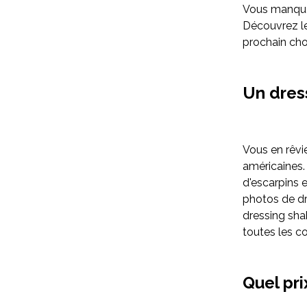
Vous manquez
Découvrez le
prochain cho
Un dres
Vous en rêvie
américaines.
d'escarpins 
photos de dre
dressing sha
toutes les co
Quel pr