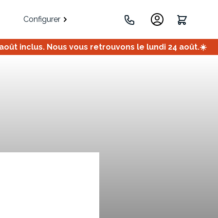
Configurer
ût inclus. Nous vous retrouvons le lundi 24 août.☀️
.
Portes
Meuble bas
Meuble d'angle
Coulissantes
ets