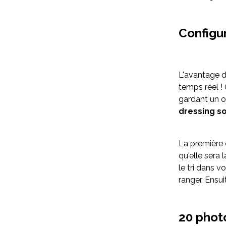
Configur
L'avantage d
temps réel !
gardant un oe
dressing s
La première 
qu'elle sera 
le tri dans v
ranger. Ensui
20 phot