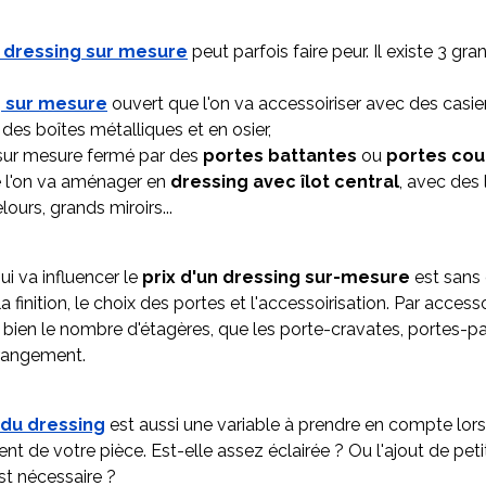
n dressing sur mesure
peut parfois faire peur. Il existe 3 gr
g sur mesure
ouvert que l'on va accessoiriser avec des casie
des boîtes métalliques et en osier,
sur mesure fermé par des
portes battantes
ou
portes cou
e l'on va aménager en
dressing avec îlot central
, avec des 
lours, grands miroirs...
ui va influencer le
prix d'un dressing sur-mesure
est sans 
a finition, le choix des portes et l'accessoirisation. Par access
 bien le nombre d'étagères, que les porte-cravates, portes-p
 rangement.
 du dressing
est aussi une variable à prendre en compte lor
t de votre pièce. Est-elle assez éclairée ? Ou l'ajout de peti
st nécessaire ?