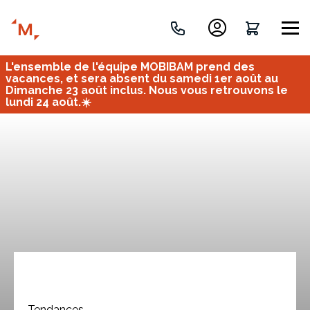
L'ensemble de l'équipe MOBIBAM prend des
Créez votre projet de A à Z
vacances, et sera absent du samedi 1er août au
Dimanche 23 août inclus. Nous vous retrouvons le
lundi 24 août.☀️
Retrouvez vos projets
Imaginez et concevez un meuble 100% unique.
OU
Bureau
Tous
Verrière
Tendances