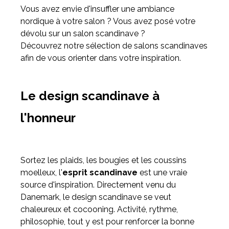
Vous avez envie d'insuffler une ambiance
nordique à votre salon ? Vous avez posé votre
Meuble d'angle
dévolu sur un salon scandinave ?
Inspirez-vous du catalogue
Découvrez notre sélection de salons scandinaves
Personnalisez nos modèles pour créer le meuble qui vous
afin de vous orienter dans votre inspiration.
ressemble.
Le design scandinave à
l'honneur
Sortez les plaids, les bougies et les coussins
moelleux, l'
esprit scandinave
est une vraie
source d'inspiration. Directement venu du
Danemark, le design scandinave se veut
chaleureux et cocooning. Activité, rythme,
philosophie, tout y est pour renforcer la bonne