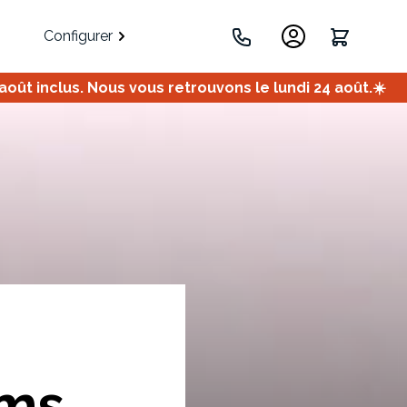
Configurer
ût inclus. Nous vous retrouvons le lundi 24 août.☀️
.
Portes
Meuble bas
Meuble d'angle
Coulissantes
oms
ets