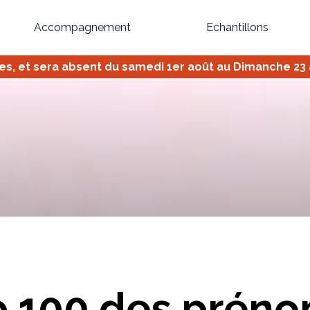
Accompagnement
Echantillons
 et sera absent du samedi 1er août au Dimanche 23 ao
Inspirez-vous du catalogue
Personnalisez nos modèles pour créer le meuble qui vous ressemble
Bibliothèque
Meuble tv
Dressing
Claustra
OU
p 100 des prén
Créez votre projet de A à Z
Retrouvez vos proj