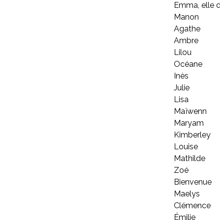
Emma, elle de
Manon
Agathe
Ambre
Lilou
Océane
Inès
Julie
Lisa
Maïwenn
Maryam
Kimberley
Louise
Mathilde
Zoé
Bienvenue
Maelys
Clémence
Émilie