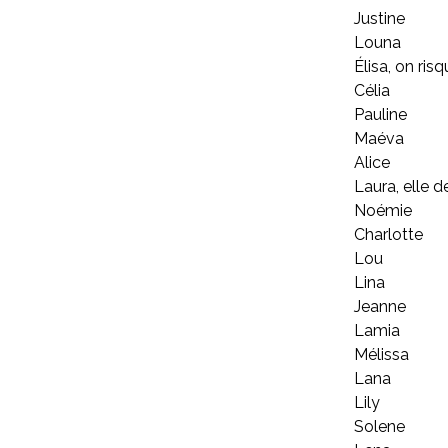
Justine
Louna
Élisa, on ris
Célia
Pauline
Maéva
Alice
Laura, elle d
Noémie
Charlotte
Lou
Lina
Jeanne
Lamia
Mélissa
Lana
Lily
Solene