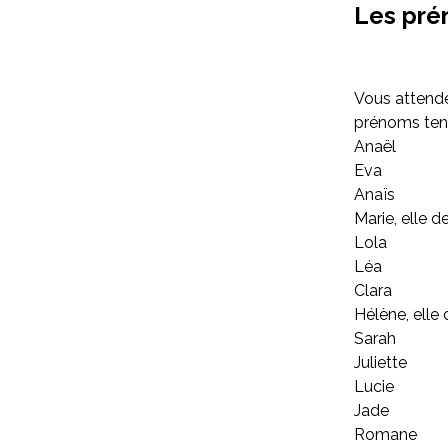
Les prén
Vous attende
prénoms te
Anaël
Eva
Anaïs
Marie, elle d
Lola
Léa
Clara
Hélène, elle 
Sarah
Juliette
Lucie
Jade
Romane